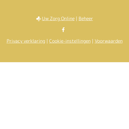
Uw Zorg Online
|
Beheer
Bezoek
onze
Privacy verklaring
|
Cookie-instellingen
|
Voorwaarden
facebook
pagina