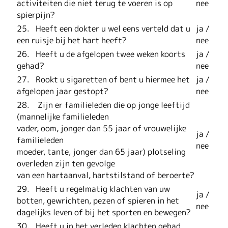
activiteiten die niet terug te voeren is op
nee
spierpijn?
25. Heeft een dokter u wel eens verteld dat u
ja /
een ruisje bij het hart heeft?
nee
26. Heeft u de afgelopen twee weken koorts
ja /
gehad?
nee
27. Rookt u sigaretten of bent u hiermee het
ja /
afgelopen jaar gestopt?
nee
28. Zijn er familieleden die op jonge leeftijd
(mannelijke familieleden
vader, oom, jonger dan 55 jaar of vrouwelijke
ja /
familieleden
nee
moeder, tante, jonger dan 65 jaar) plotseling
overleden zijn ten gevolge
van een hartaanval, hartstilstand of beroerte?
29. Heeft u regelmatig klachten van uw
ja /
botten, gewrichten, pezen of spieren in het
nee
dagelijks leven of bij het sporten en bewegen?
30. Heeft u in het verleden klachten gehad