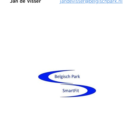
Jan de Visser
jandevisser@belgischpark.nl