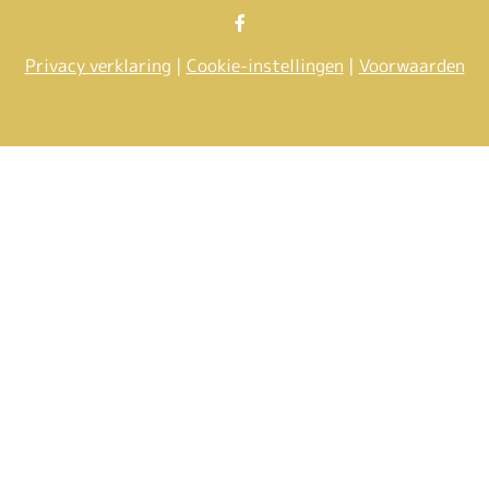
Bezoek
onze
Privacy verklaring
|
Cookie-instellingen
|
Voorwaarden
facebook
pagina