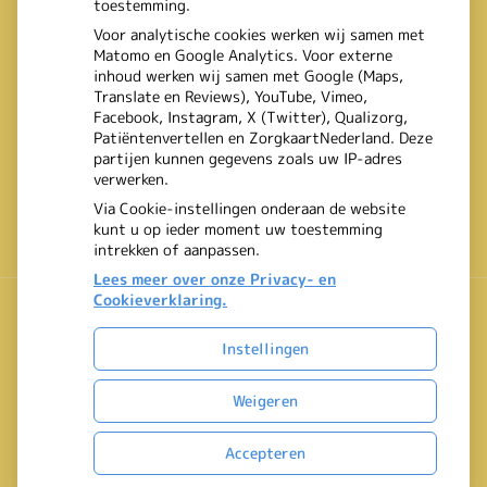
toestemming.
Voor analytische cookies werken wij samen met
Matomo en Google Analytics. Voor externe
inhoud werken wij samen met Google (Maps,
Translate en Reviews), YouTube, Vimeo,
Facebook, Instagram, X (Twitter), Qualizorg,
Patiëntenvertellen en ZorgkaartNederland. Deze
partijen kunnen gegevens zoals uw IP-adres
verwerken.
Via Cookie-instellingen onderaan de website
kunt u op ieder moment uw toestemming
intrekken of aanpassen.
Lees meer over onze Privacy- en
Cookieverklaring.
Instellingen
Uw Zorg Online
|
Beheer
Bezoek
Weigeren
onze
Privacy verklaring
|
Cookie-instellingen
|
Voorwaarden
facebook
Accepteren
pagina