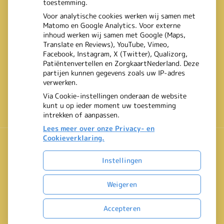
toestemming.
Voor analytische cookies werken wij samen met
Matomo en Google Analytics. Voor externe
inhoud werken wij samen met Google (Maps,
Translate en Reviews), YouTube, Vimeo,
Facebook, Instagram, X (Twitter), Qualizorg,
Patiëntenvertellen en ZorgkaartNederland. Deze
partijen kunnen gegevens zoals uw IP-adres
verwerken.
Via Cookie-instellingen onderaan de website
kunt u op ieder moment uw toestemming
intrekken of aanpassen.
Lees meer over onze Privacy- en
Cookieverklaring.
Instellingen
Uw Zorg Online
|
Beheer
Bezoek
Weigeren
onze
Privacy verklaring
|
Cookie-instellingen
|
Voorwaarden
facebook
Accepteren
pagina