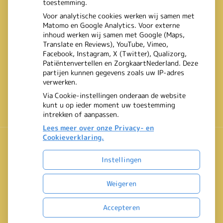
toestemming.
Voor analytische cookies werken wij samen met
Matomo en Google Analytics. Voor externe
inhoud werken wij samen met Google (Maps,
Translate en Reviews), YouTube, Vimeo,
Facebook, Instagram, X (Twitter), Qualizorg,
Patiëntenvertellen en ZorgkaartNederland. Deze
partijen kunnen gegevens zoals uw IP-adres
verwerken.
Via Cookie-instellingen onderaan de website
kunt u op ieder moment uw toestemming
intrekken of aanpassen.
Lees meer over onze Privacy- en
Cookieverklaring.
Instellingen
Uw Zorg Online
|
Beheer
Bezoek
Weigeren
onze
Privacy verklaring
|
Cookie-instellingen
|
Voorwaarden
facebook
Accepteren
pagina