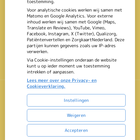
toestemming.
Voor analytische cookies werken wij samen met
Matomo en Google Analytics. Voor externe
inhoud werken wij samen met Google (Maps,
Translate en Reviews), YouTube, Vimeo,
Facebook, Instagram, X (Twitter), Qualizorg,
Patiëntenvertellen en ZorgkaartNederland. Deze
partijen kunnen gegevens zoals uw IP-adres
verwerken.
Via Cookie-instellingen onderaan de website
kunt u op ieder moment uw toestemming
intrekken of aanpassen.
Lees meer over onze Privacy- en
Cookieverklaring.
Instellingen
Uw Zorg Online
|
Beheer
Bezoek
Weigeren
onze
Privacy verklaring
|
Cookie-instellingen
|
Voorwaarden
facebook
Accepteren
pagina