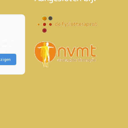
 gegeven
kies
die
ien.
jzigen