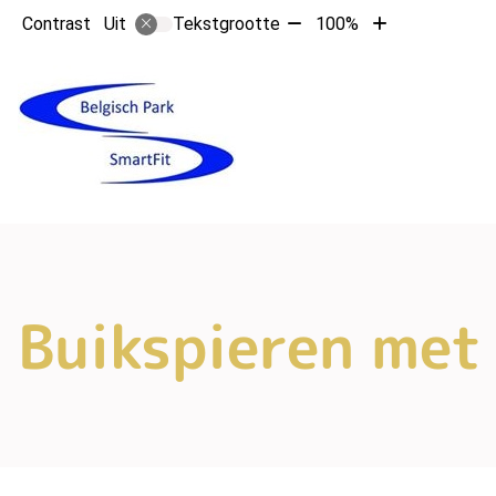
Tekst
Tekst
Contrast
Tekstgrootte
100%
Uit
verkleinen
vergroten
met
met
10%
10%
Buikspieren met