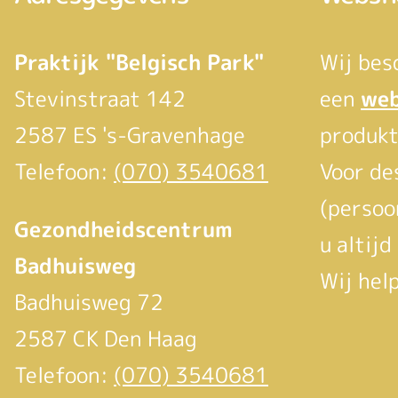
Praktijk "Belgisch Park"
Wij bes
Stevinstraat 142
een
we
2587 ES 's-Gravenhage
produkt
Telefoon:
(070) 3540681
Voor de
(persoo
Gezondheidscentrum
u altijd
Badhuisweg
Wij hel
Badhuisweg 72
2587 CK Den Haag
Telefoon:
(070) 3540681