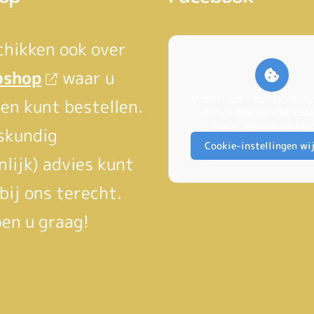
chikken ook over
bshop
waar u
U heeft geen toestemming
en kunt bestellen.
voor de
analytische coo
nodig zijn om dit te z
skundig
Cookie-instellingen wi
nlijk) advies kunt
 bij ons terecht.
pen u graag!