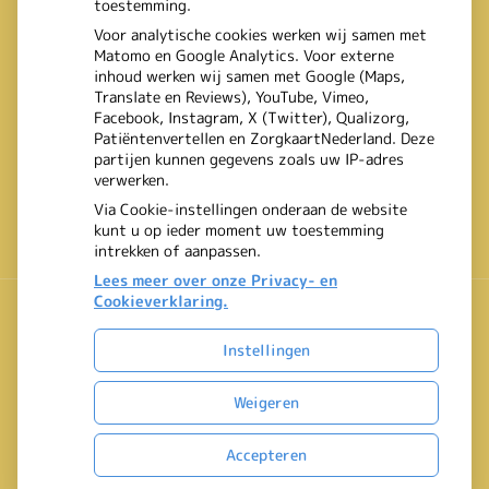
toestemming.
Voor analytische cookies werken wij samen met
Matomo en Google Analytics. Voor externe
inhoud werken wij samen met Google (Maps,
Translate en Reviews), YouTube, Vimeo,
Facebook, Instagram, X (Twitter), Qualizorg,
Patiëntenvertellen en ZorgkaartNederland. Deze
partijen kunnen gegevens zoals uw IP-adres
verwerken.
Via Cookie-instellingen onderaan de website
kunt u op ieder moment uw toestemming
intrekken of aanpassen.
Lees meer over onze Privacy- en
Cookieverklaring.
Instellingen
Uw Zorg Online
|
Beheer
Bezoek
Weigeren
onze
Privacy verklaring
|
Cookie-instellingen
|
Voorwaarden
facebook
Accepteren
pagina